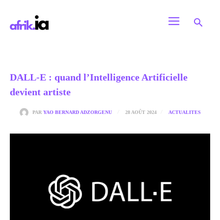
DALL-E : quand l’Intelligence Artificielle
devient artiste
28 AOÛT 2024
PAR
YAO BERNARD ADZORGENU
ACTUALITES