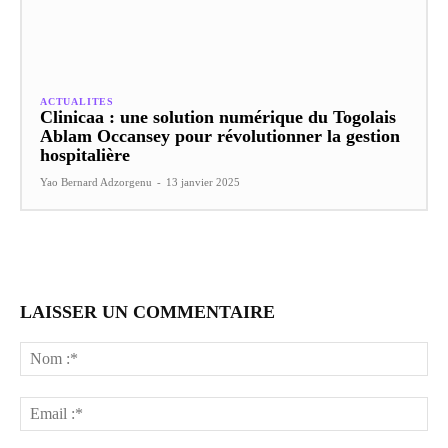
ACTUALITES
Clinicaa : une solution numérique du Togolais
Ablam Occansey pour révolutionner la gestion
hospitalière
Yao Bernard Adzorgenu
-
13 janvier 2025
LAISSER UN COMMENTAIRE
No
:*
Ema
:*