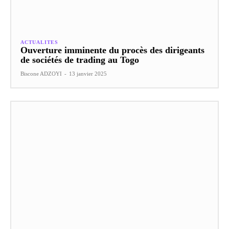
ACTUALITES
Ouverture imminente du procès des dirigeants
de sociétés de trading au Togo
Biscone ADZOYI
-
13 janvier 2025