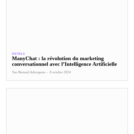
OUTILS
ManyChat : la révolution du marketing
conversationnel avec l’Intelligence Artificielle
Yao Bernard Adzorgenu
-
8 octobre 2024