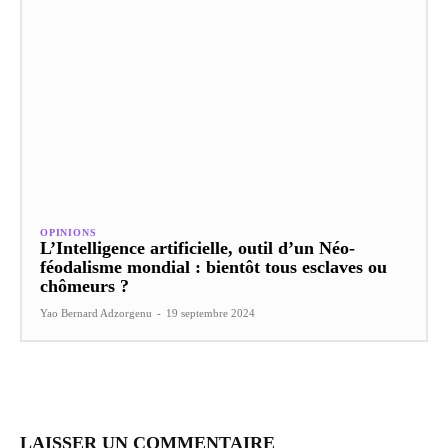
OPINIONS
L’Intelligence artificielle, outil d’un Néo-
féodalisme mondial : bientôt tous esclaves ou
chômeurs ?
Yao Bernard Adzorgenu
-
19 septembre 2024
LAISSER UN COMMENTAIRE