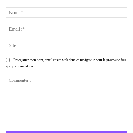
No
:*
Ema
:*
Sit
:
Enregistrer mon nom, email et site web dans ce navigateur pour la prochaine fois
que je commenterai.
Commenter