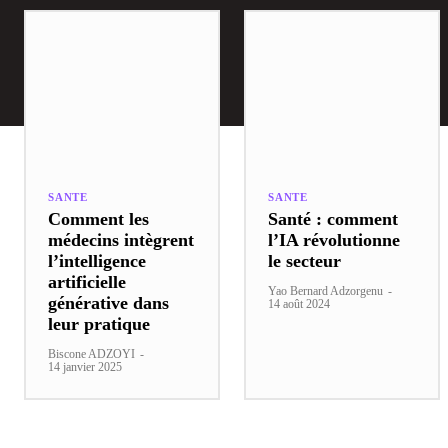
SANTE
SANTE
Comment les
Santé : comment
médecins intègrent
l’IA révolutionne
l’intelligence
le secteur
artificielle
Yao Bernard Adzorgenu
-
générative dans
14 août 2024
leur pratique
Biscone ADZOYI
-
14 janvier 2025