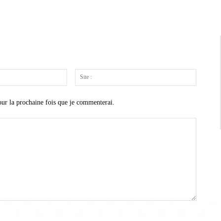
Email
Site
:*
:
our la prochaine fois que je commenterai.