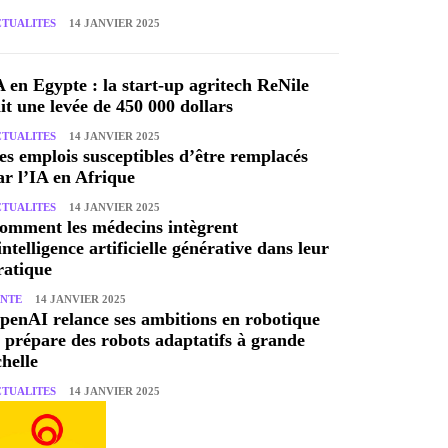
CTUALITES
14 JANVIER 2025
A en Egypte : la start-up agritech ReNile
ait une levée de 450 000 dollars
CTUALITES
14 JANVIER 2025
es emplois susceptibles d’être remplacés
ar l’IA en Afrique
CTUALITES
14 JANVIER 2025
omment les médecins intègrent
’intelligence artificielle générative dans leur
ratique
ANTE
14 JANVIER 2025
penAI relance ses ambitions en robotique
t prépare des robots adaptatifs à grande
chelle
CTUALITES
14 JANVIER 2025