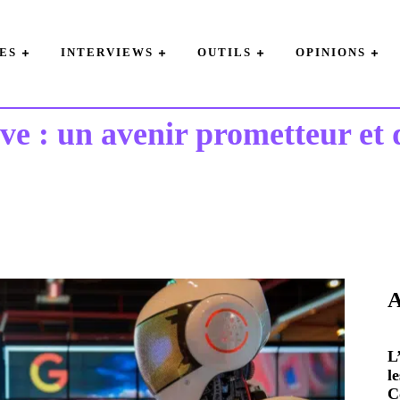
ES
INTERVIEWS
OUTILS
OPINIONS
ve : un avenir prometteur et d
A
L
l
C