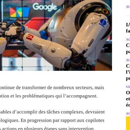
A
I
f
A
C
p
A
C
l
p
e continue de transformer de nombreux secteurs, mais
S
O
tion et les problématiques qui l’accompagnent.
e
é
ables d’accomplir des tâches complexes, devraient
A
ologiques. En progression par rapport aux copilotes
s actions en plusieurs étapes sans intervention