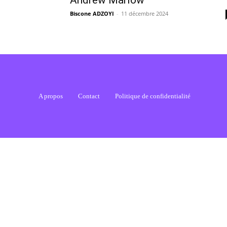
Andrew Marlow
Biscone ADZOYI
-
11 décembre 2024
A propos
Contact
Politique de confidentialité