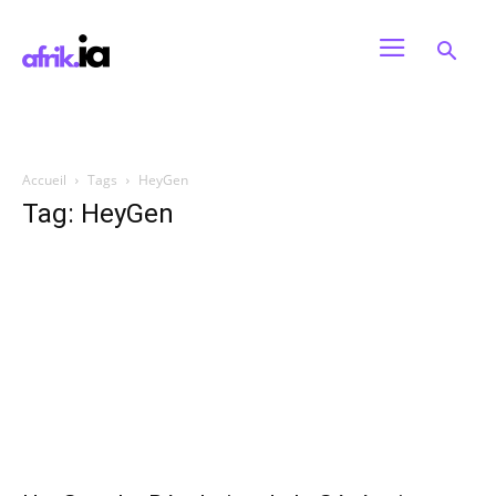
Accueil
Tags
HeyGen
Tag: HeyGen