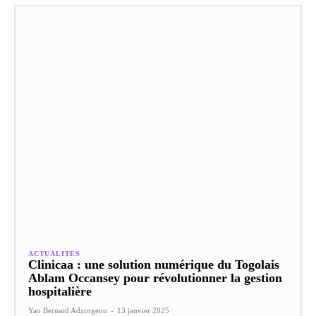
ACTUALITES
Clinicaa : une solution numérique du Togolais
Ablam Occansey pour révolutionner la gestion
hospitalière
Yao Bernard Adzorgenu
-
13 janvier 2025