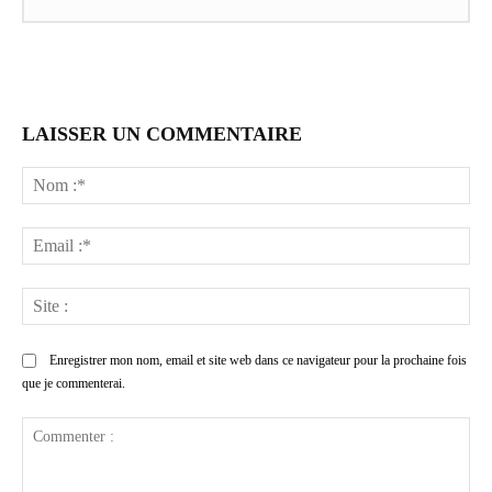
LAISSER UN COMMENTAIRE
No
:*
Ema
:*
Sit
:
Enregistrer mon nom, email et site web dans ce navigateur pour la prochaine fois
que je commenterai.