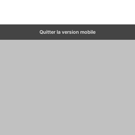
A propos
Contact
Politique de confidentialité
©
Quitter la version mobile