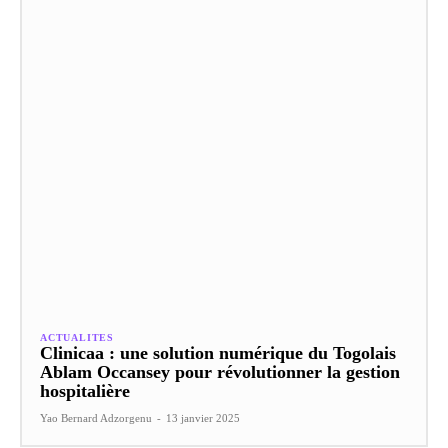
ACTUALITES
Clinicaa : une solution numérique du Togolais
Ablam Occansey pour révolutionner la gestion
hospitalière
Yao Bernard Adzorgenu
-
13 janvier 2025