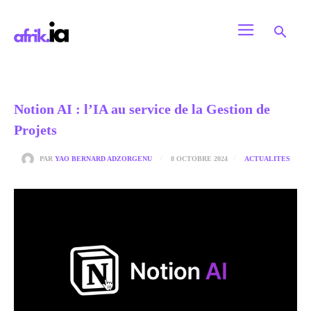
Notion AI : l’IA au service de la Gestion de
Projets
8 OCTOBRE 2024
PAR
YAO BERNARD ADZORGENU
ACTUALITES