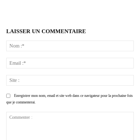
LAISSER UN COMMENTAIRE
No
:*
Ema
:*
Sit
:
Enregistrer mon nom, email et site web dans ce navigateur pour la prochaine fois
que je commenterai.