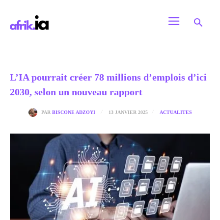
L’IA pourrait créer 78 millions d’emplois d’ici
2030, selon un nouveau rapport
13 JANVIER 2025
PAR
BISCONE ADZOYI
ACTUALITES