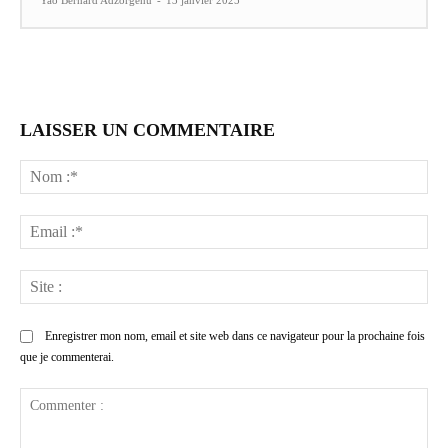
LAISSER UN COMMENTAIRE
No
:*
Ema
:*
Sit
:
Enregistrer mon nom, email et site web dans ce navigateur pour la prochaine fois
que je commenterai.