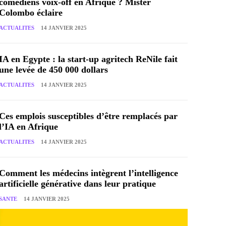
comédiens voix-off en Afrique ? Mister
Colombo éclaire
ACTUALITES
14 JANVIER 2025
IA en Egypte : la start-up agritech ReNile fait
une levée de 450 000 dollars
ACTUALITES
14 JANVIER 2025
Ces emplois susceptibles d’être remplacés par
l’IA en Afrique
ACTUALITES
14 JANVIER 2025
Comment les médecins intègrent l’intelligence
artificielle générative dans leur pratique
SANTE
14 JANVIER 2025