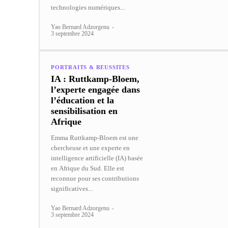
technologies numériques...
Yao Bernard Adzorgenu
-
3 septembre 2024
PORTRAITS & REUSSITES
IA : Ruttkamp-Bloem,
l’experte engagée dans
l’éducation et la
sensibilisation en
Afrique
Emma Ruttkamp-Bloem est une
chercheuse et une experte en
intelligence artificielle (IA) basée
en Afrique du Sud. Elle est
reconnue pour ses contributions
significatives...
Yao Bernard Adzorgenu
-
3 septembre 2024