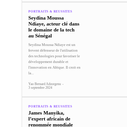
PORTRAITS & REUSSITES
Seydina Moussa
Ndiaye, acteur clé dans
le domaine de la tech
au Sénégal
Seydina Moussa Ndiaye est un
fervent défenseur de l'utilisation
des technologies pour favoriser le
développement durable et
l'innovation en Afrique. Il croit en
la...
Yao Bernard Adzorgenu
-
3 septembre 2024
PORTRAITS & REUSSITES
James Manyika,
l’expert africain de
renommée mondiale