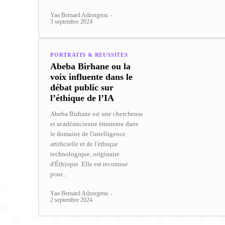
Yao Bernard Adzorgenu
-
3 septembre 2024
PORTRAITS & REUSSITES
Abeba Birhane ou la
voix influente dans le
débat public sur
l’éthique de l’IA
Abeba Birhane est une chercheuse
et académicienne éminente dans
le domaine de l'intelligence
artificielle et de l'éthique
technologique, originaire
d'Éthiopie. Elle est reconnue
pour...
Yao Bernard Adzorgenu
-
2 septembre 2024