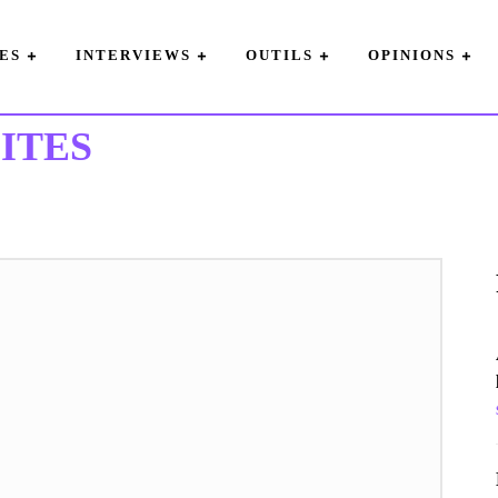
ES
INTERVIEWS
OUTILS
OPINIONS
ITES
S
OPINIONS
OUTILS
PROJETS
PUBLIC
SANTE