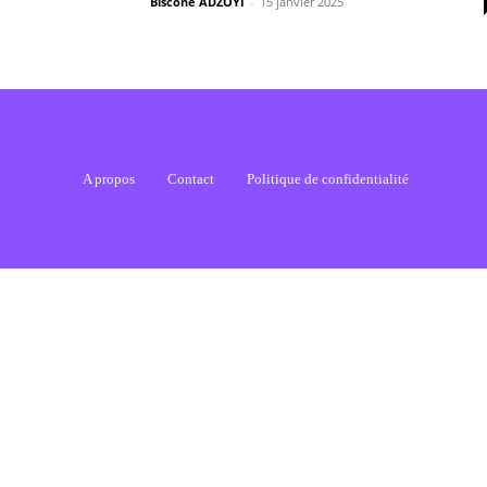
Biscone ADZOYI
-
15 janvier 2025
A propos
Contact
Politique de confidentialité