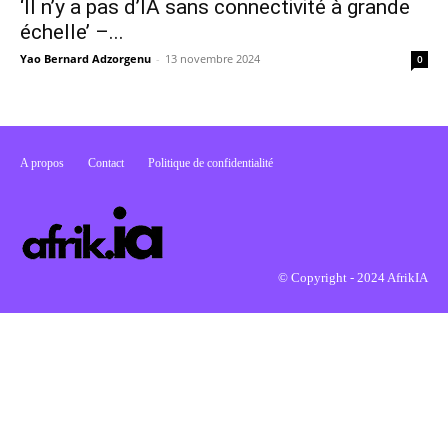
‘Il n’y a pas d’IA sans connectivité à grande
échelle’ –...
Yao Bernard Adzorgenu
-
13 novembre 2024
0
A propos
Contact
Politique de confidentialité
© Copyright - 2024 AfrikIA